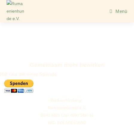
Menü
Gemeinsam mehr bewirken
Hilf uns mit einer Spende
Bankverbindung:
Rumänienhunde e.V.
DE43 6805 1207 0000 3497 61
BIC: SOLADES1BND